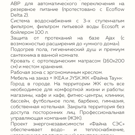
АВР для автоматического переключения на
резервное питание (протестовано с Ecoflow
Delta 2).
Система водоснабжения с 3-х ступенчатым
фильтром, фильтром питьевой воды Ecosoft и
бойлером 100 л.
Защита от протеканий на базе Ajax (с
возможностью расширения до «умного дома»).
Подогрев пола, гигиенический душ и премиум
сантехника в ванной комнате.
Кровать с ортопедическим матрасом (160х200
см) и местом хранения.
Рабочая зона с эргономичным креслом.
Мебель на заказ + IKEA и JYSK.ЖК «Файна Таун»:
Город в городе. На территории ЖК есть все
необходимое для комфортной жизни и работы:
магазины, кафе и кафе, фитнес-центры, клиники,
бассейн, футбольное поле, барбекю, гимназия,
собственная котельная. Закрыта территория без
доступа посторонних лиц. Профессиональная
управляющая компания (ЖЭК).
Проект энергонезависимости «Файна СЭС»
обеспечивает водо- и теплоснабжение,