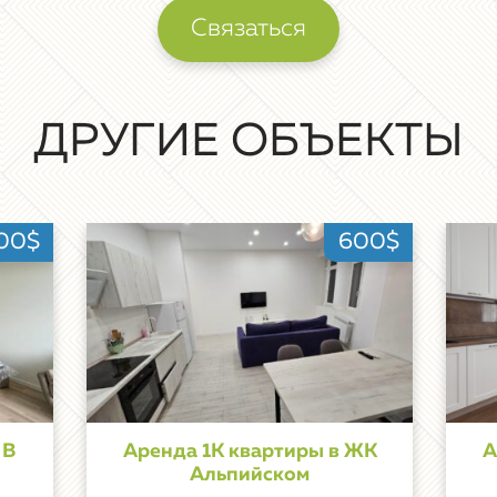
Связаться
ДРУГИЕ ОБЪЕКТЫ
00$
600$
 В
Аренда 1К квартиры в ЖК
А
Альпийском