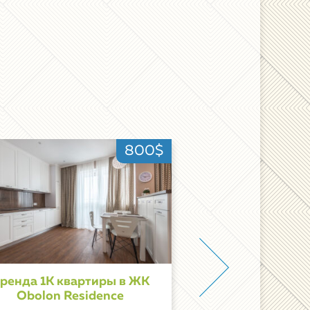
800$
ренда 1К квартиры в ЖК
Аренда 1К квар
Obolon Residence
Hom