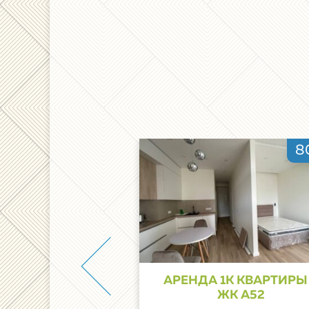
1100$
8
-к квартиры на
АРЕНДА 1К КВАРТИРЫ
 в ЖК Централ
ЖК А52