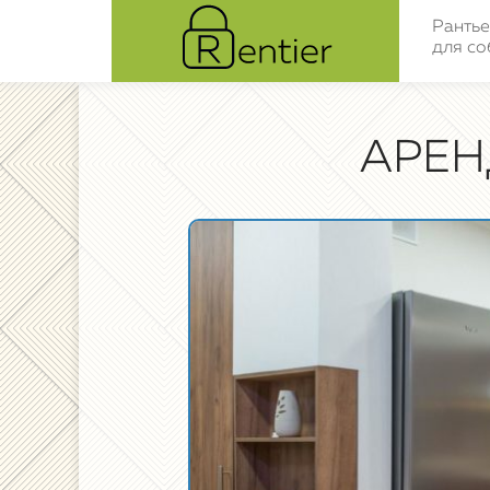
Рантье
для со
АРЕН